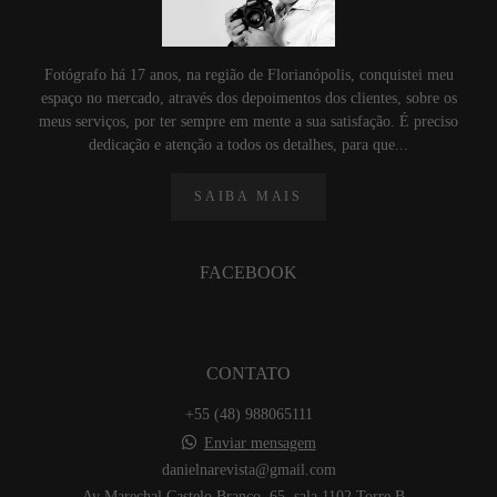
Fotógrafo há 17 anos, na região de Florianópolis, conquistei meu
espaço no mercado, através dos depoimentos dos clientes, sobre os
meus serviços, por ter sempre em mente a sua satisfação. É preciso
dedicação e atenção a todos os detalhes, para que...
SAIBA MAIS
FACEBOOK
CONTATO
+55 (48) 988065111
Enviar mensagem
danielnarevista@gmail.com
Av Marechal Castelo Branco, 65, sala 1102 Torre B -