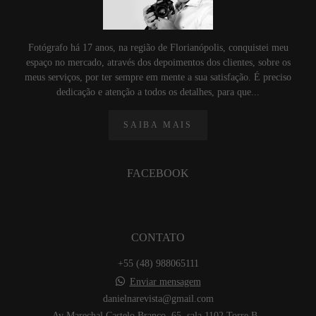
Fotógrafo há 17 anos, na região de Florianópolis, conquistei meu
espaço no mercado, através dos depoimentos dos clientes, sobre os
meus serviços, por ter sempre em mente a sua satisfação. É preciso
dedicação e atenção a todos os detalhes, para que...
SAIBA MAIS
FACEBOOK
CONTATO
+55 (48) 988065111
Enviar mensagem
danielnarevista@gmail.com
Av Marechal Castelo Branco, 65, sala 1102 Torre B -