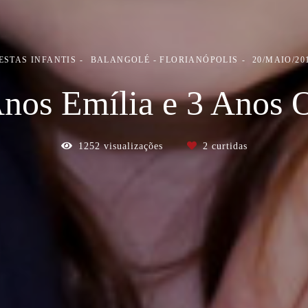
ESTAS INFANTIS
BALANGOLÉ - FLORIANÓPOLIS
20/MAIO/20
nos Emília e 3 Anos 
1252
visualizações
2
curtidas