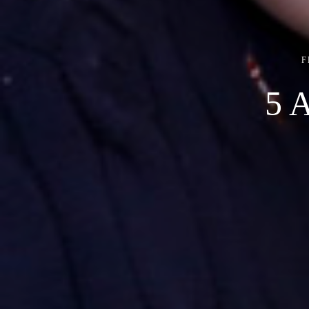
F
5 A