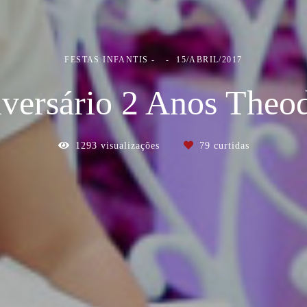
FESTAS INFANTIS
15/ABRIL/2017
versário 2 Anos Theo
1293
visualizações
79
curtidas