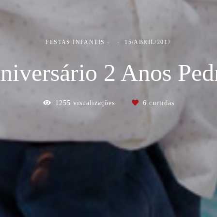
FESTAS INFANTIS
15/ABRIL/2017
niversário 2 Anos Ped
1255
visualizações
6
curtidas