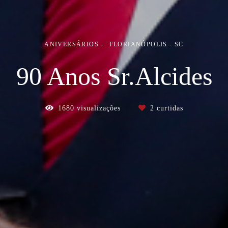
ANIVERSÁRIOS
FLORIANÓPOLIS - SC
90 Anos Sr.Alcides
1680
visualizações
2
curtidas